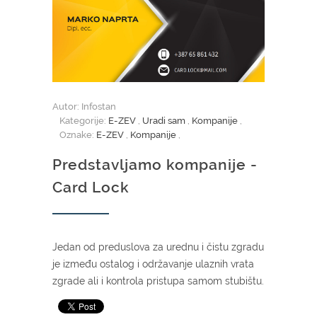
Autor: Infostan
Kategorije:
E-ZEV
,
Uradi sam
,
Kompanije
,
Oznake:
E-ZEV
,
Kompanije
,
Predstavljamo kompanije -
Card Lock
Jedan od preduslova za urednu i čistu zgradu
je između ostalog i održavanje ulaznih vrata
zgrade ali i kontrola pristupa samom stubištu.