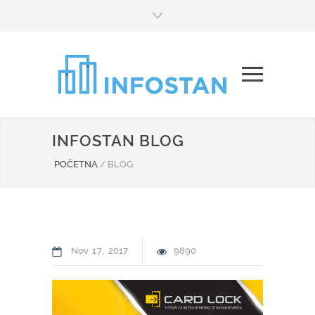
INFOSTAN BLOG
POČETNA
/
BLOG
Nov
17
2017
9890