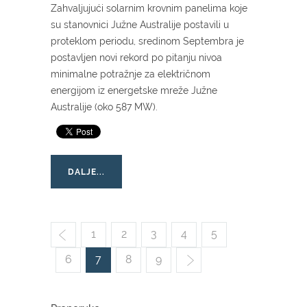
Zahvaljujući solarnim krovnim panelima koje
su stanovnici Južne Australije postavili u
proteklom periodu, sredinom Septembra je
postavljen novi rekord po pitanju nivoa
minimalne potražnje za električnom
energijom iz energetske mreže Južne
Australije (oko 587 MW).
DALJE...
1
2
3
4
5
6
7
8
9