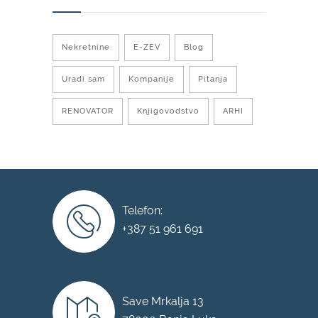
Nekretnine
E-ZEV
Blog
Uradi sam
Kompanije
Pitanja
RENOVATOR
Knjigovodstvo
ARHI
Telefon:
+387 51 961 691
Save Mrkalja 13