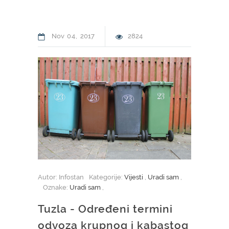
Nov
04
2017
2824
Autor: Infostan
Kategorije:
Vijesti
,
Uradi sam
,
Oznake:
Uradi sam
,
Tuzla - Određeni termini
odvoza krupnog i kabastog