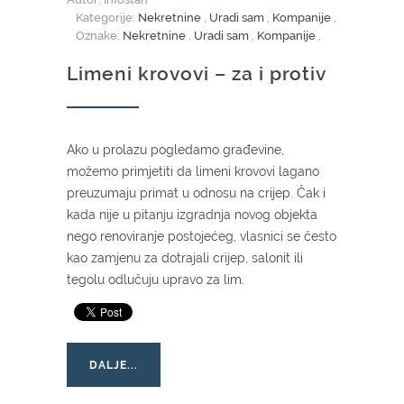
Kategorije:
Nekretnine
,
Uradi sam
,
Kompanije
,
Oznake:
Nekretnine
,
Uradi sam
,
Kompanije
,
Limeni krovovi – za i protiv
Ako u prolazu pogledamo građevine,
možemo primjetiti da limeni krovovi lagano
preuzumaju primat u odnosu na crijep. Čak i
kada nije u pitanju izgradnja novog objekta
nego renoviranje postojećeg, vlasnici se često
kao zamjenu za dotrajali crijep, salonit ili
tegolu odlučuju upravo za lim.
DALJE...