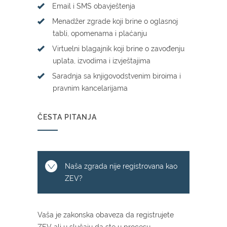
Email i SMS obavještenja
Menadžer zgrade koji brine o oglasnoj
tabli, opomenama i plaćanju
Virtuelni blagajnik koji brine o zavođenju
uplata, izvodima i izvještajima
Saradnja sa knjigovodstvenim biroima i
pravnim kancelarijama
ČESTA PITANJA
Naša zgrada nije registrovana kao
ZEV?
Vaša je zakonska obaveza da registrujete
ZEV ali u slučaju da ste u procesu