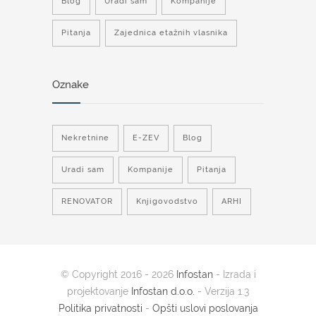
Blog
Uradi sam
Kompanije
Pitanja
Zajednica etažnih vlasnika
Oznake
Nekretnine
E-ZEV
Blog
Uradi sam
Kompanije
Pitanja
RENOVATOR
Knjigovodstvo
ARHI
© Copyright 2016 - 2026
Infostan
- Izrada i
projektovanje
Infostan d.o.o.
- Verzija 1.3
Politika privatnosti
-
Opšti uslovi poslovanja