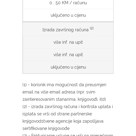
0 , 50 KM / računu
uključeno u cijenu
(2)
Izrada završnog računa
više inf. na upit
više inf. na upit
uključeno u cijenu
(1) - korisnik ima mogućnost da preusmjeri
email na više email adresa (npr. svim
zainteresovanim stanarima, knjigovođi, itd)
(2) - izrada završnog računa i kontrola uplata i
isplata se vrši od strane partnerske
knjigovodstvene agencije koja zapošljava
sertifikovane knjigovođe
(3) - Fakturisanje usluge se vrši na mjesečnom