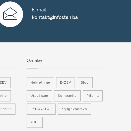
E-mail:
kontakt@infostan.ba
Oznake
-ZEV
Nekretnine
E-ZEV
Blog
nije
Uradi sam
Kompanije
Pitanja
lasnika
RENOVATOR
Knjigovodstvo
ARHI