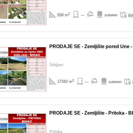
2
558 m
---
suteren
Bi
PRODAJE SE - Zemljište pored Une 
Srbljani
2
17342 m
---
suteren
PRODAJE SE - Zemljište - Pritoka - 
Pritoka