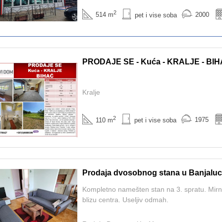
2
2000
514 m
pet i vise soba
PRODAJE SE - Kuća - KRALJE - BI
Kralje
2
1975
110 m
pet i vise soba
Prodaja dvosobnog stana u Banjaluc
Kompletno namešten stan na 3. spratu. Mirno 
blizu centra. Useljiv odmah.