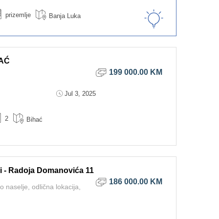
prizemlje
Banja Luka
HAĆ
199 000.00 KM
Jul 3, 2025
2
Bihać
i - Radoja Domanovića 11
186 000.00 KM
naselje, odlična lokacija,