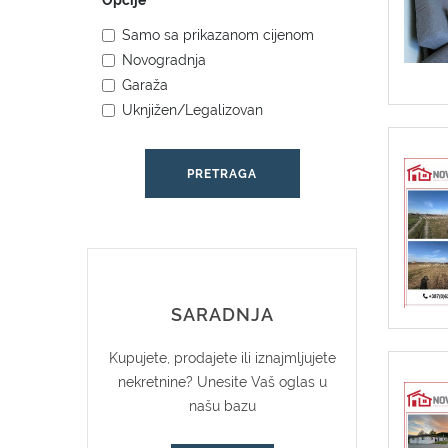
Opcije
Samo sa prikazanom cijenom
Novogradnja
Garaža
Uknjižen/Legalizovan
SARADNJA
Kupujete, prodajete ili iznajmljujete
nekretnine? Unesite Vaš oglas u
našu bazu