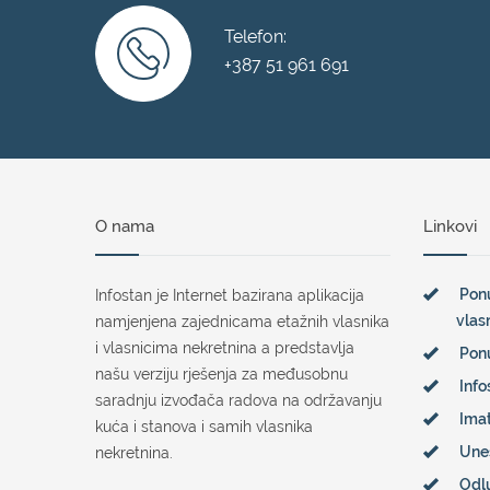
Telefon:
+387 51 961 691
O nama
Linkovi
Ponu
Infostan je Internet bazirana aplikacija
vlas
namjenjena zajednicama etažnih vlasnika
i vlasnicima nekretnina a predstavlja
Pon
našu verziju rješenja za međusobnu
Info
saradnju izvođača radova na održavanju
Imat
kuća i stanova i samih vlasnika
Une
nekretnina.
Odl