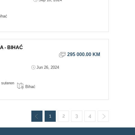
ihać
A - BIHAĆ
295 000.00 KM
Jun 26, 2024
suteren
Bihać
1
2
3
4