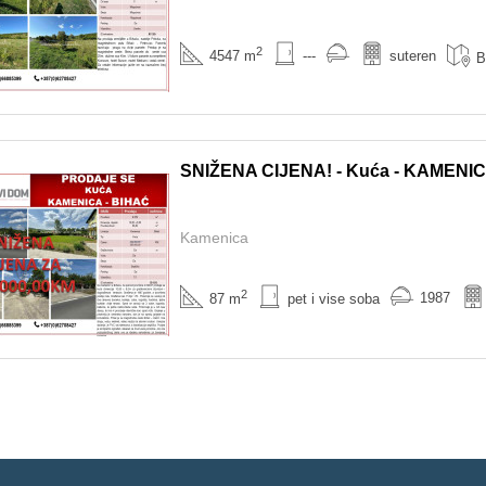
2
4547 m
---
suteren
B
SNIŽENA CIJENA! - Kuća - KAMENIC
Kamenica
2
1987
87 m
pet i vise soba