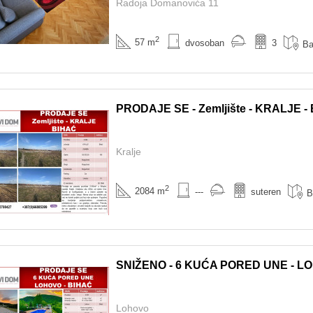
Radoja Domanovića 11
2
57 m
dvosoban
3
Ba
PRODAJE SE - Zemljište - KRALJE -
Kralje
2
2084 m
---
suteren
B
SNIŽENO - 6 KUĆA PORED UNE - L
Lohovo