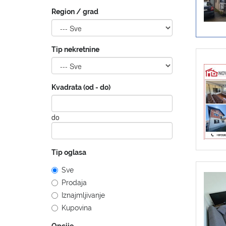
Region / grad
Tip nekretnine
Kvadrata (od - do)
do
Tip oglasa
Sve
Prodaja
Iznajmljivanje
Kupovina