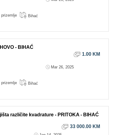
prizemlje
Bihać
OHOVO - BIHAĆ
1.00 KM
Mar 26, 2025
prizemlje
Bihać
išta različite kvadrature - PRITOKA - BIHAĆ
33 000.00 KM
Jan 14, 2025