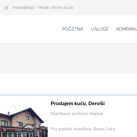
Ponedjeljak - Petak: 08:00-16:00
POČETNA
USLUGE
KOMPANI
Prodajem kuću, Derviši
Stambeno poslovni objekat…
Put srpskih branilaca, Banja Luka