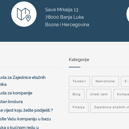
Save Mrkalja 13
78000 Banja Luka
Bosna i Hercegovina
Kategorije
da za Zajednice etažnih
Tenderi
Nekretnine
E
nika
uda za kompanije
Blog
Uradi sam
Kompa
stan brošura
Pitanja
Zajednica etažnih v
e vijest koju želite podijeliti ?
site Vašu kompaniju u bazu
uka o kućnom redu u