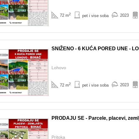
2
2023
72 m
pet i vise soba
SNIŽENO - 6 KUĆA PORED UNE - L
Lohovo
2
2023
72 m
pet i vise soba
PRODAJU SE - Parcele, placevi, zemlj
Pritoka