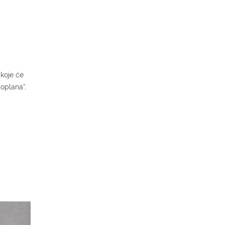
 koje će
toplana“,