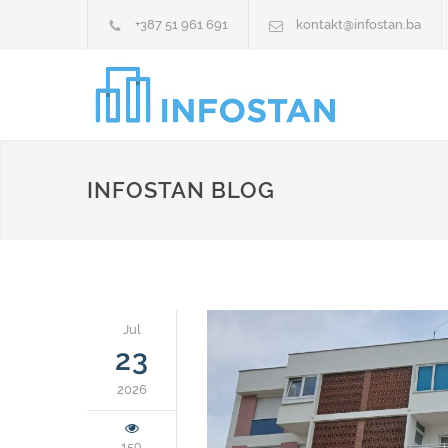
+387 51 961 691
kontakt@infostan.ba
INFOSTAN BLOG
Jul
23
2026
159