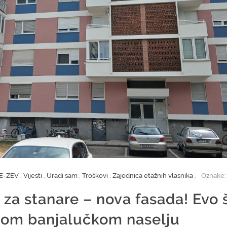
E-ZEV
,
Vijesti
,
Uradi sam
,
Troškovi
,
Zajednica etažnih vlasnika
,
Oznake:
, za stanare – nova fasada! Evo 
dnom banjalučkom naselju