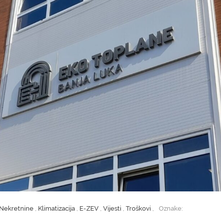
Nekretnine
,
Klimatizacija
,
E-ZEV
,
Vijesti
,
Troškovi
,
Oznake: