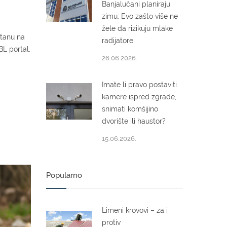
Banjalučani planiraju
zimu: Evo zašto više ne
žele da rizikuju mlake
stanu na
radijatore
BL portal,
26.06.2026.
Imate li pravo postaviti
kamere ispred zgrade,
snimati komšijino
dvorište ili haustor?
15.06.2026.
Popularno
Limeni krovovi – za i
protiv