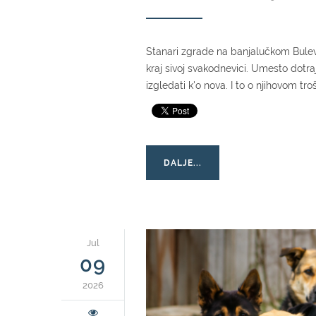
Stanari zgrade na banjalučkom Buleva
kraj sivoj svakodnevici. Umesto dotra
izgledati k'o nova. I to o njihovom tro
DALJE...
Jul
09
2026