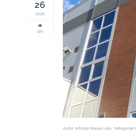
26
2026
325
Autor: Infostan Banja Luka
Kategorije: