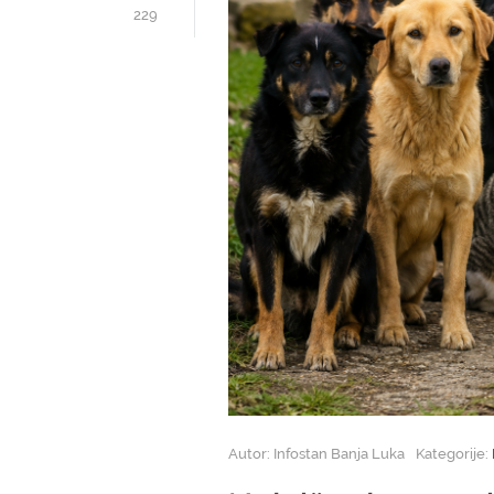
229
Autor: Infostan Banja Luka
Kategorije: