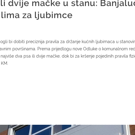
ili dvije mačke u stanu: Banjalu
lima za ljubimce
gli bi dobiti preciznija pravila za držanje kućnih ljubimaca u stanovi
a javnim površinama. Prema prijedlogu nove Odluke o komunalnom red
jviše dva psa ili dvije mačke, dok bi za kršenje pojedinih pravila fizi
 KM.