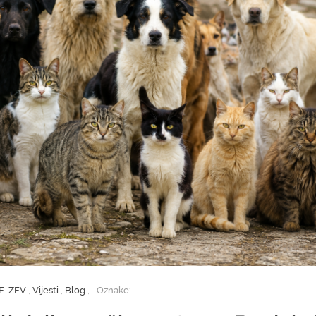
E-ZEV
,
Vijesti
,
Blog
,
Oznake: