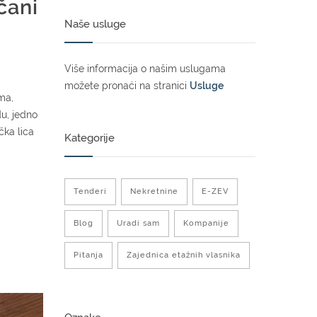
čani
Naše usluge
Više informacija o našim uslugama
možete pronaći na stranici
Usluge
ma,
u, jedno
čka lica
Kategorije
Tenderi
Nekretnine
E-ZEV
Blog
Uradi sam
Kompanije
Pitanja
Zajednica etažnih vlasnika