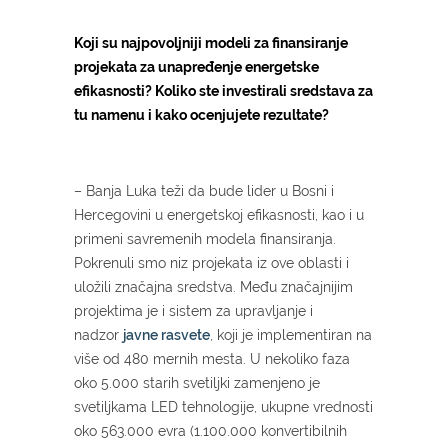
Koji su najpovoljniji modeli za finansiranje
projekata za unapređenje energetske
efikasnosti? Koliko ste investirali sredstava za
tu namenu i kako ocenjujete rezultate?
– Banja Luka teži da bude lider u Bosni i
Hercegovini u energetskoj efikasnosti, kao i u
primeni savremenih modela finansiranja.
Pokrenuli smo niz projekata iz ove oblasti i
uložili značajna sredstva. Među značajnijim
projektima je i sistem za upravljanje i
nadzor
javne rasvete
, koji je implementiran na
više od 480 mernih mesta. U nekoliko faza
oko 5.000 starih svetiljki zamenjeno je
svetiljkama LED tehnologije, ukupne vrednosti
oko 563.000 evra (1.100.000 konvertibilnih