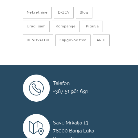
Nekretnine
E-ZEV
Blog
Uradi sam
Kompanije
Pitanja
RENOVATOR
Knjigovodstvo
ARHI
Telefon:
+387 51 961 691
Save Mrkalja 13
78000 Banja Luka