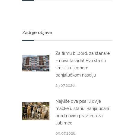
Zadnje objave
Za firmu bilbord, za stanare
– nova fasada! Evo šta su
smislili u jednom
banjalučkom naselju
23.07.2026.
Najviše dva psa ili dvije
mačke u stanu: Banjalučani
pred novim pravilima za
ljubimce
09.07.2026.