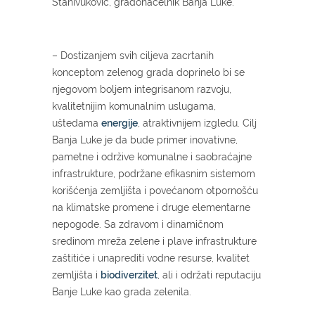
Stanivuković, gradonačelnik Banja Luke.
– Dostizanjem svih ciljeva zacrtanih
konceptom zelenog grada doprinelo bi se
njegovom boljem integrisanom razvoju,
kvalitetnijim komunalnim uslugama,
uštedama
energije
, atraktivnijem izgledu. Cilj
Banja Luke je da bude primer inovativne,
pametne i održive komunalne i saobraćajne
infrastrukture, podržane efikasnim sistemom
korišćenja zemljišta i povećanom otpornošću
na klimatske promene i druge elementarne
nepogode. Sa zdravom i dinamičnom
sredinom mreža zelene i plave infrastrukture
zaštitiće i unaprediti vodne resurse, kvalitet
zemljišta i
biodiverzitet
, ali i održati reputaciju
Banje Luke kao grada zelenila.