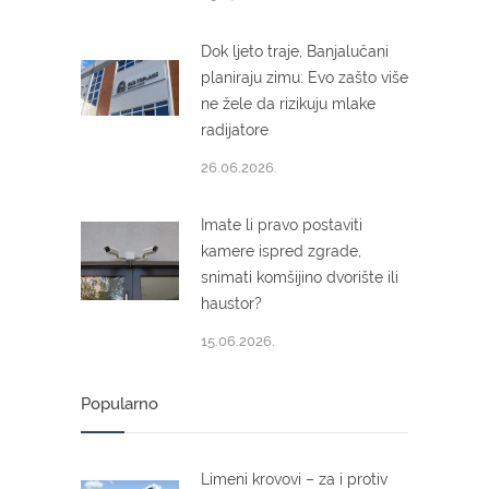
Dok ljeto traje, Banjalučani
planiraju zimu: Evo zašto više
ne žele da rizikuju mlake
radijatore
26.06.2026.
Imate li pravo postaviti
kamere ispred zgrade,
snimati komšijino dvorište ili
haustor?
15.06.2026.
Popularno
Limeni krovovi – za i protiv