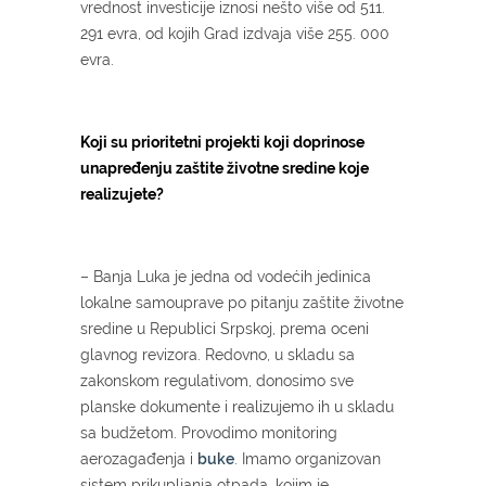
vrednost investicije iznosi nešto više od 511.
291 evra, od kojih Grad izdvaja više 255. 000
evra.
Koji su prioritetni projekti koji doprinose
unapređenju zaštite životne sredine koje
realizujete?
– Banja Luka je jedna od vodećih jedinica
lokalne samouprave po pitanju zaštite životne
sredine u Republici Srpskoj, prema oceni
glavnog revizora. Redovno, u skladu sa
zakonskom regulativom, donosimo sve
planske dokumente i realizujemo ih u skladu
sa budžetom. Provodimo monitoring
aerozagađenja i
buke
. Imamo organizovan
sistem prikupljanja otpada, kojim je