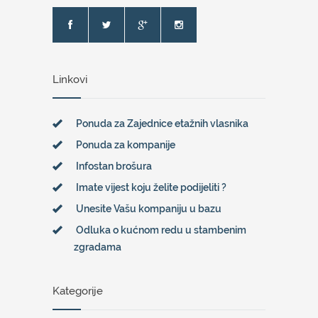
Linkovi
Ponuda za Zajednice etažnih vlasnika
Ponuda za kompanije
Infostan brošura
Imate vijest koju želite podijeliti ?
Unesite Vašu kompaniju u bazu
Odluka o kućnom redu u stambenim
zgradama
Kategorije