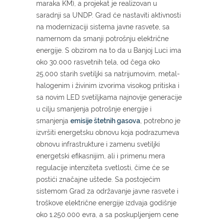
maraka KM), a projekat je realizovan u
saradnji sa UNDP. Grad će nastaviti aktivnosti
na modernizaciji sistema javne rasvete, sa
namernom da smanji potrošnju električne
energije. S obzirom na to da u Banjoj Luci ima
oko 30.000 rasvetnih tela, od čega oko
25.000 starih svetiljki sa natrijumovim, metal-
halogenim i živinim izvorima visokog pritiska i
sa novim LED svetiljkama najnovije generacije
u cilju smanjenja potrošnje energije i
smanjenja
emisije štetnih gasova
, potrebno je
izvršiti energetsku obnovu koja podrazumeva
obnovu infrastrukture i zamenu svetiljki
energetski efikasnijim, ali i primenu mera
regulacije intenziteta svetlosti, čime će se
postići značajne uštede. Sa postojećim
sistemom Grad za održavanje javne rasvete i
troškove električne energije izdvaja godišnje
oko 1.250.000 evra, a sa poskupljenjem cene