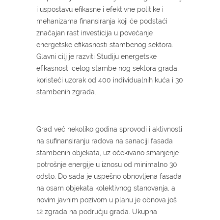
i uspostavu efikasne i efektivne politike i
mehanizama finansiranja koji će podstaći
značajan rast investicija u povećanje
energetske efikasnosti stambenog sektora.
Glavni cilj je razviti Studiju energetske
efikasnosti celog stambe nog sektora grada,
koristeći uzorak od 400 individualnih kuća i 30
stambenih zgrada.
Grad već nekoliko godina sprovodi i aktivnosti
na sufinansiranju radova na sanaciji fasada
stambenih objekata, uz očekivano smanjenje
potrošnje energije u iznosu od minimalno 30
odsto. Do sada je uspešno obnovljena fasada
na osam objekata kolektivnog stanovanja, a
novim javnim pozivom u planu je obnova još
12 zgrada na području grada. Ukupna