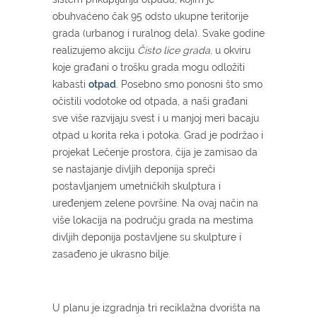
obuhvaćeno čak 95 odsto ukupne teritorije
grada (urbanog i ruralnog dela). Svake godine
realizujemo akciju
Čisto lice grada
, u okviru
koje građani o trošku grada mogu odložiti
kabasti
otpad
. Posebno smo ponosni što smo
očistili vodotoke od otpada, a naši građani
sve više razvijaju svest i u manjoj meri bacaju
otpad u korita reka i potoka. Grad je podržao i
projekat Lečenje prostora, čija je zamisao da
se nastajanje divljih deponija spreči
postavljanjem umetničkih skulptura i
uređenjem zelene površine. Na ovaj način na
više lokacija na području grada na mestima
divljih deponija postavljene su skulpture i
zasađeno je ukrasno bilje.
U planu je izgradnja tri reciklažna dvorišta na