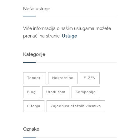
Naše usluge
Više informacija o našim uslugama možete
pronaći na stranici
Usluge
Kategorije
Tenderi
Nekretnine
E-ZEV
Blog
Uradi sam
Kompanije
Pitanja
Zajednica etažnih vlasnika
Oznake