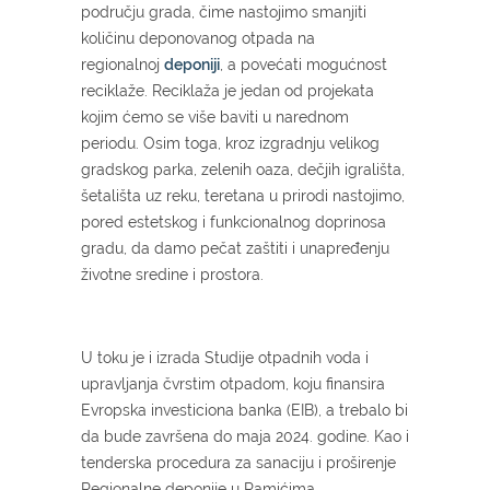
području grada, čime nastojimo smanjiti
količinu deponovanog otpada na
regionalnoj
deponiji
, a povećati mogućnost
reciklaže. Reciklaža je jedan od projekata
kojim ćemo se više baviti u narednom
periodu. Osim toga, kroz izgradnju velikog
gradskog parka, zelenih oaza, dečjih igrališta,
šetališta uz reku, teretana u prirodi nastojimo,
pored estetskog i funkcionalnog doprinosa
gradu, da damo pečat zaštiti i unapređenju
životne sredine i prostora.
U toku je i izrada Studije otpadnih voda i
upravljanja čvrstim otpadom, koju finansira
Evropska investiciona banka (EIB), a trebalo bi
da bude završena do maja 2024. godine. Kao i
tenderska procedura za sanaciju i proširenje
Regionalne deponije u Ramićima.