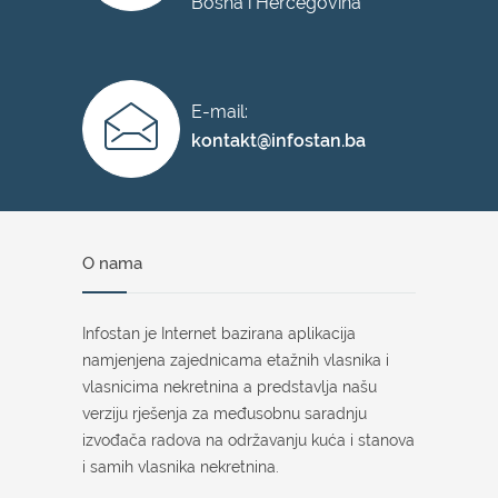
Bosna i Hercegovina
E-mail:
kontakt@infostan.ba
O nama
Infostan je Internet bazirana aplikacija
namjenjena zajednicama etažnih vlasnika i
vlasnicima nekretnina a predstavlja našu
verziju rješenja za međusobnu saradnju
izvođača radova na održavanju kuća i stanova
i samih vlasnika nekretnina.