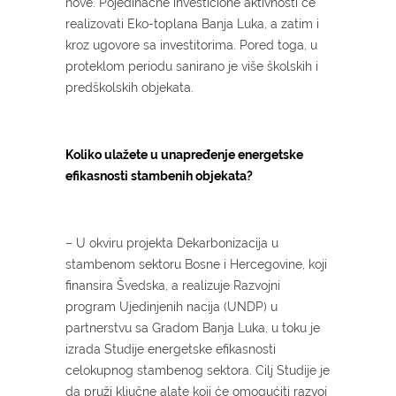
nove. Pojedinačne investicione aktivnosti će
realizovati Eko-toplana Banja Luka, a zatim i
kroz ugovore sa investitorima. Pored toga, u
proteklom periodu sanirano je više školskih i
predškolskih objekata.
Koliko ulažete u unapređenje energetske
efikasnosti stambenih objekata?
– U okviru projekta Dekarbonizacija u
stambenom sektoru Bosne i Hercegovine, koji
finansira Švedska, a realizuje Razvojni
program Ujedinjenih nacija (UNDP) u
partnerstvu sa Gradom Banja Luka, u toku je
izrada Studije energetske efikasnosti
celokupnog stambenog sektora. Cilj Studije je
da pruži ključne alate koji će omogućiti razvoj