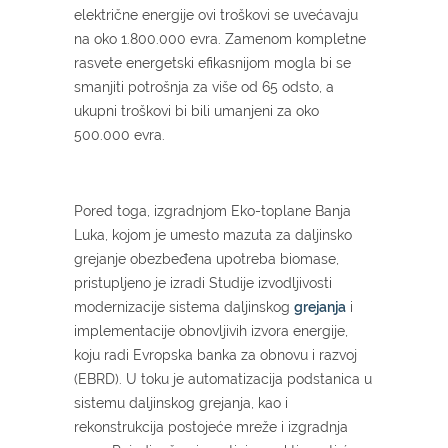
električne energije ovi troškovi se uvećavaju
na oko 1.800.000 evra. Zamenom kompletne
rasvete energetski efikasnijom mogla bi se
smanjiti potrošnja za više od 65 odsto, a
ukupni troškovi bi bili umanjeni za oko
500.000 evra.
Pored toga, izgradnjom Eko-toplane Banja
Luka, kojom je umesto mazuta za daljinsko
grejanje obezbeđena upotreba biomase,
pristupljeno je izradi Studije izvodljivosti
modernizacije sistema daljinskog
grejanja
i
implementacije obnovljivih izvora energije,
koju radi Evropska banka za obnovu i razvoj
(EBRD). U toku je automatizacija podstanica u
sistemu daljinskog grejanja, kao i
rekonstrukcija postojeće mreže i izgradnja