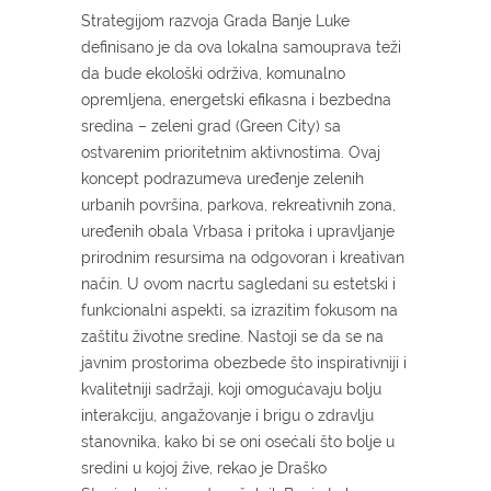
Strategijom razvoja Grada Banje Luke
definisano je da ova lokalna samouprava teži
da bude ekološki održiva, komunalno
opremljena, energetski efikasna i bezbedna
sredina – zeleni grad (Green City) sa
ostvarenim prioritetnim aktivnostima. Ovaj
koncept podrazumeva uređenje zelenih
urbanih površina, parkova, rekreativnih zona,
uređenih obala Vrbasa i pritoka i upravljanje
prirodnim resursima na odgovoran i kreativan
način. U ovom nacrtu sagledani su estetski i
funkcionalni aspekti, sa izrazitim fokusom na
zaštitu životne sredine. Nastoji se da se na
javnim prostorima obezbede što inspirativniji i
kvalitetniji sadržaji, koji omogućavaju bolju
interakciju, angažovanje i brigu o zdravlju
stanovnika, kako bi se oni osećali što bolje u
sredini u kojoj žive, rekao je Draško