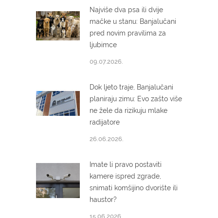
Najviše dva psa ili dvije
mačke u stanu: Banjalučani
pred novim pravilima za
ljubimce
09.07.2026.
Dok ljeto traje, Banjalučani
planiraju zimu: Evo zašto više
ne žele da rizikuju mlake
radijatore
26.06.2026.
Imate li pravo postaviti
kamere ispred zgrade,
snimati komšijino dvorište ili
haustor?
15.06.2026.