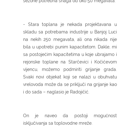
sezone potrebna snaga od oko 50 megavata.
- Stara toplana je nekada projektavana u
skladu sa potrebama industrije u Banjoj Luci
na nekih 250 megavata, ali ona nikada nije
bila u upotrebi punim kapacitetom. Dakle, mi
sa postojećim kapacitetima u koje ubrajamo i
rejonske toplane na Starčevici i Kočićevom
vijencu, možemo podmiriti grijanje grada.
Svaki novi objekat koji se nalazi u obuhvatu
vrelovoda može da se priključi na grijanje kao
i do sada – naglasio je Radojičić.
On je naveo da postoji mogućnost
isključivanja sa toplovodne mreže.