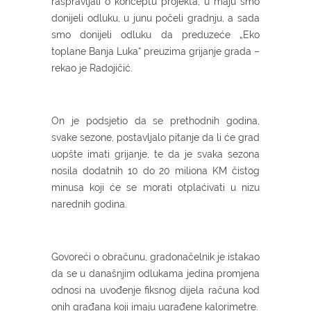
raspravljali o konceptu projekta, u maju smo
donijeli odluku, u junu počeli gradnju, a sada
smo donijeli odluku da preduzeće „Eko
toplane Banja Luka“ preuzima grijanje grada –
rekao je Radojičić.
On je podsjetio da se prethodnih godina,
svake sezone, postavljalo pitanje da li će grad
uopšte imati grijanje, te da je svaka sezona
nosila dodatnih 10 do 20 miliona KM čistog
minusa koji će se morati otplaćivati u nizu
narednih godina.
Govoreći o obračunu, gradonačelnik je istakao
da se u današnjim odlukama jedina promjena
odnosi na uvođenje fiksnog dijela računa kod
onih građana koji imaju ugrađene kalorimetre.