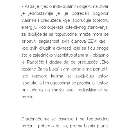
- Kada je riječ o individualnim objektima stvar
je jednostavnija jer je potreban dogovor
vlasnika i preduzeća koje isporučuje toplotnu
energiju. Kod objekata kolektivnog stanovanja,
za iskuljčenje sa toplovodne mreže mora se
pribaviti saglasnost svih članova ZEV kao i
kod svih drugih aktivnosti koje se tiču onoga
što je zajedničko vlasništvo stanara – objasnio
je Radojičić i dodao da će preduzeće „Eko
toplane Banja Luka“ svim korisnicima ponuditi
iste ugovore kojima se zaključuju uslovi
isporuke, a tim ugovorima se propisuju i uslovi
priključenja na mrežu kao i odjavljivanje sa
mreže.
Gradonačelnik se osvrnuo i na toplovodnu
mrežu i potvrdio da su, prema biznis planu,