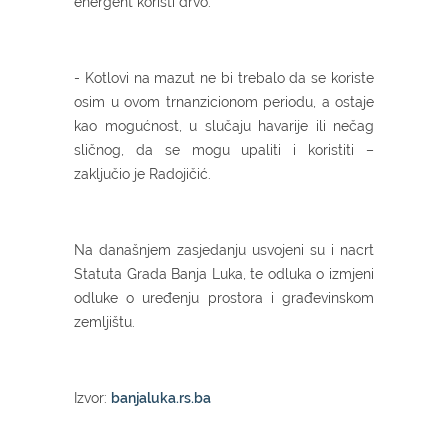
energent koristi drvo.
- Kotlovi na mazut ne bi trebalo da se koriste
osim u ovom trnanzicionom periodu, a ostaje
kao mogućnost, u slučaju havarije ili nečag
sličnog, da se mogu upaliti i koristiti –
zaključio je Radojičić.
Na današnjem zasjedanju usvojeni su i nacrt
Statuta Grada Banja Luka, te odluka o izmjeni
odluke o uređenju prostora i građevinskom
zemljištu.
Izvor:
banjaluka.rs.ba