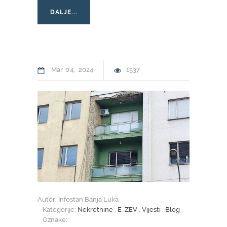
DALJE...
Mar
04
2024
1537
Autor: Infostan Banja Luka
Kategorije:
Nekretnine
,
E-ZEV
,
Vijesti
,
Blog
,
Oznake: