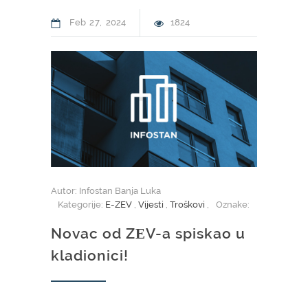
Feb
27
2024
1824
Autor: Infostan Banja Luka
Kategorije:
E-ZEV
,
Vijesti
,
Troškovi
,
Oznake:
Novac od ZЕV-a spiskao u
kladionici!