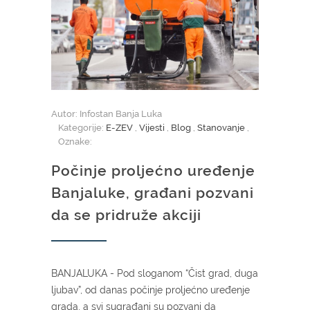
Autor: Infostan Banja Luka
Kategorije:
E-ZEV
,
Vijesti
,
Blog
,
Stanovanje
,
Oznake:
Počinje proljećno uređenje
Banjaluke, građani pozvani
da se pridruže akciji
BANJALUKA - Pod sloganom “Čist grad, duga
ljubav”, od danas počinje proljećno uređenje
grada, a svi sugrađani su pozvani da