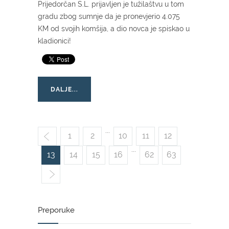
Prijedorčan S.L. prijavljen je tužilaštvu u tom
gradu zbog sumnje da je pronevjerio 4.075
KM od svojih komšija, a dio novca je spiskao u
kladionici!
DALJE...
...
1
2
10
11
12
...
13
14
15
16
62
63
Preporuke