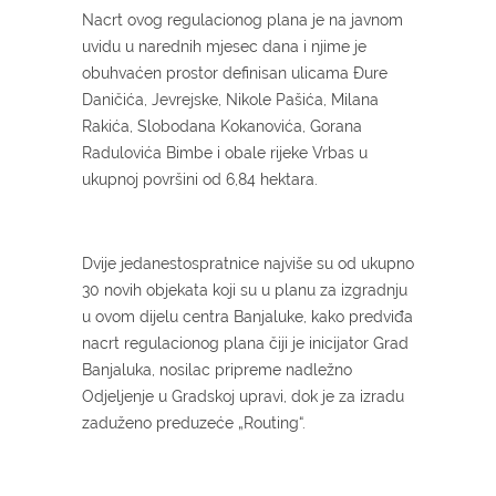
Nacrt ovog regulacionog plana je na javnom
uvidu u narednih mjesec dana i njime je
obuhvaćen prostor definisan ulicama Đure
Daničića, Jevrejske, Nikole Pašića, Milana
Rakića, Slobodana Kokanovića, Gorana
Radulovića Bimbe i obale rijeke Vrbas u
ukupnoj površini od 6,84 hektara.
Dvije jedanestospratnice najviše su od ukupno
30 novih objekata koji su u planu za izgradnju
u ovom dijelu centra Banjaluke, kako predviđa
nacrt regulacionog plana čiji je inicijator Grad
Banjaluka, nosilac pripreme nadležno
Odjeljenje u Gradskoj upravi, dok je za izradu
zaduženo preduzeće „Routing“.