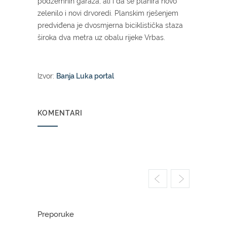
podzemnih garaža, ali i da se planira novo
zelenilo i novi drvoredi. Planskim rješenjem
predviđena je dvosmjerna biciklistička staza
široka dva metra uz obalu rijeke Vrbas.
Izvor:
Banja Luka portal
KOMENTARI
Preporuke