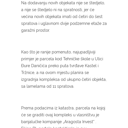
Na dodavanju novih objekata nije se štedjelo,
a nije se štedjelo ni na spratnosti, jer će
većina novih objekata imati od četiri do šest
spratova i uglavnom dvije podzemne etaže za
garažni prostor.
Kao što je ranije pomenuto, najupadljiviji
primjer je parcela kod Tehničke škole u Ulici
Đure Daničića preko puta tvrđave Kastel i
Tržnice, a na ovom mjestu planira se
izgradnja kompleksa od ukupno četiri objekta,
sa lamelama od 11 spratova.
Prema podacima iz katastra, parcela na kojoj
će se graditi ovaj kompleks u vlasništvu je
banjalučke kompanije „Aragosta Invest“ .