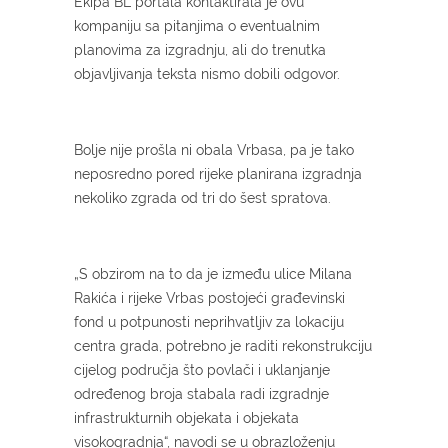
Ekipa BL portala kontaktirala je ovu
kompaniju sa pitanjima o eventualnim
planovima za izgradnju, ali do trenutka
objavljivanja teksta nismo dobili odgovor.
Bolje nije prošla ni obala Vrbasa, pa je tako
neposredno pored rijeke planirana izgradnja
nekoliko zgrada od tri do šest spratova.
„S obzirom na to da je između ulice Milana
Rakića i rijeke Vrbas postojeći građevinski
fond u potpunosti neprihvatljiv za lokaciju
centra grada, potrebno je raditi rekonstrukciju
cijelog područja što povlači i uklanjanje
određenog broja stabala radi izgradnje
infrastrukturnih objekata i objekata
visokogradnja“, navodi se u obrazloženju