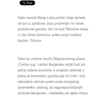
Kako navodi Banja Luka portal, dvije lamele
od po 11 spratova, plus prizemlje i tri nivoa
podzemne garaže, nići će kod Tehničke škole
u Ulici Đure Daničića, preko puta tvrđave
Kastel i Tržnice.
Tako će, prema nacrtu Regulacionog plana
„Centar-jug“, centar Banjaluke ostati bez još
jedne zelene površine, a umjesto zelenila u
planu je kompleks zgrada koji će činiti i dva
nebodera odmah preko puta istorijskog
spomenika i jednog od najprepoznatljivijih
simbola Banjaluke, i nedaleko od rijeke Vrbas.