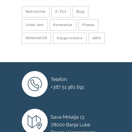
Nekretnine
E-ZEV
Blog
Uradi sam
Kompanije
Pitanja
RENOVATOR
Knjigovodstvo
ARHI
Telefon:
+387 51 961 691
Save Mrkalja 13
78000 Banja Luka