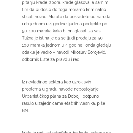
pitanju krađe izbora, krađe glasova, a samim
tim da bi došlo do toga moramo kriminalno
sticati novac. Morate da pokradete od naroda
i da jednom u 4 godine ljudima podijelite po
50-100 maraka kako bi oni glasali za vas.
Tužna je istina je da se ljudi prodaju za 50-
100 maraka jednom u 4 godine i onda gledaju
odakle je vedro – navodi Miroslav Borojević,
odbornik Liste za pravdu i red.
Iz nevladinog sektora kao uzrok svih
problema u gradu navode nepostojanje
Urbanističkog plana za Doboj i potpuno
rasulo u zajednicama etažnih vlasnika, piše
BN.
Malo je reći katastrofalno, jer kada kažemo da