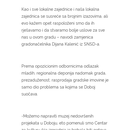
Kao i sve lokalne zajednice i naša lokalna
zajednica se susreće sa brojnim izazovima, ali
evo kažem opet raspoloženi smo da ih
rješavamo i da stvaramo bolje uslove za sve
nas u ovom gradu – navodi zamjenica
gradonačelnika Dijana Kalenić iz SNSD-a.
Prema opozicionim odbornicima odlazak
mladih, regionalna deponija nadomak grada,
prezaduženost, rasprodaja gradske imovine je
samo dio problema sa kojima se Doboj
suočava.
-Možemo napraviti muzej nedovršenih
projekata u Doboju, eto pomenuli smo Centar
za kulturu čija izgradnja je trebala biti gotova