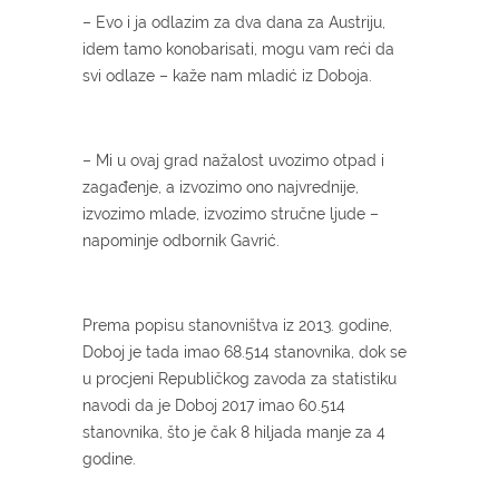
– Evo i ja odlazim za dva dana za Austriju,
idem tamo konobarisati, mogu vam reći da
svi odlaze – kaže nam mladić iz Doboja.
– Mi u ovaj grad nažalost uvozimo otpad i
zagađenje, a izvozimo ono najvrednije,
izvozimo mlade, izvozimo stručne ljude –
napominje odbornik Gavrić.
Prema popisu stanovništva iz 2013. godine,
Doboj je tada imao 68.514 stanovnika, dok se
u procjeni Republičkog zavoda za statistiku
navodi da je Doboj 2017 imao 60.514
stanovnika, što je čak 8 hiljada manje za 4
godine.