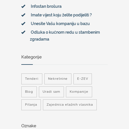
Infostan brošura
Imate vijest koju želite podijeliti ?
Unesite Vašu kompaniju u bazu
Odluka o kućnom redu u stambenim
zgradama
Kategorije
Tenderi
Nekretnine
E-ZEV
Blog
Uradi sam
Kompanije
Pitanja
Zajednica etažnih vlasnika
Oznake