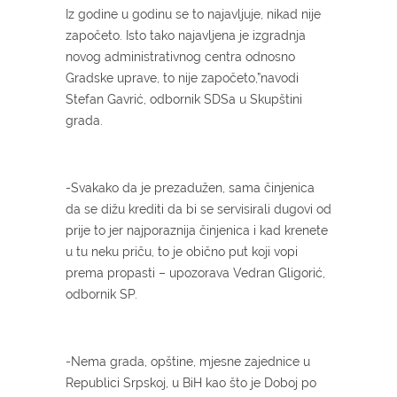
Iz godine u godinu se to najavljuje, nikad nije
započeto. Isto tako najavljena je izgradnja
novog administrativnog centra odnosno
Gradske uprave, to nije započeto,”navodi
Stefan Gavrić, odbornik SDSa u Skupštini
grada.
-Svakako da je prezadužen, sama činjenica
da se dižu krediti da bi se servisirali dugovi od
prije to jer najporaznija činjenica i kad krenete
u tu neku priču, to je obično put koji vopi
prema propasti – upozorava Vedran Gligorić,
odbornik SP.
-Nema grada, opštine, mjesne zajednice u
Republici Srpskoj, u BiH kao što je Doboj po