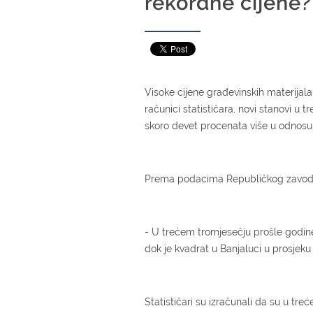
rekordne cijene?
Visoke cijene građevinskih materija
računici statističara, novi stanovi u 
skoro devet procenata više u odnosu n
Prema podacima Republičkog zavoda za
- U trećem tromjesečju prošle godine 
dok je kvadrat u Banjaluci u prosjeku
Statističari su izračunali da su u tr