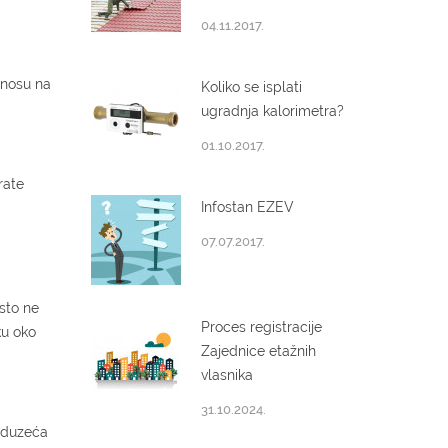
04.11.2017.
dnosu na
Koliko se isplati
ugradnja kalorimetra?
01.10.2017.
rate
Infostan EZEV
07.07.2017.
i
sto ne
Proces registracije
ku oko
Zajednice etažnih
vlasnika
31.10.2024.
reduzeća