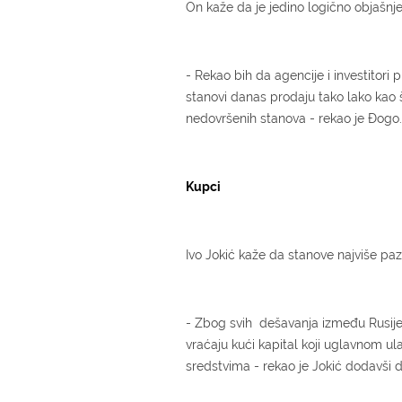
On kaže da je jedino logično objašnj
- Rekao bih da agencije i investitori 
stanovi danas prodaju tako lako kao š
nedovršenih stanova - rekao je Đogo.
Kupci
Ivo Jokić kaže da stanove najviše paza
- Zbog svih dešavanja između Rusije i 
vraćaju kući kapital koji uglavnom ul
sredstvima - rekao je Jokić dodavši d