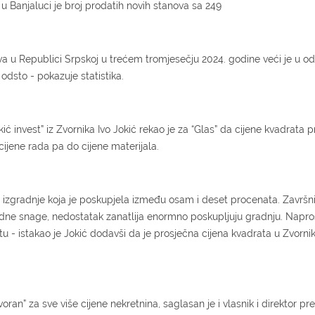
u Banjaluci je broj prodatih novih stanova sa 249
ova u Republici Srpskoj u trećem tromjesečju 2024. godine veći je u o
odsto - pokazuje statistika.
ć invest” iz Zvornika Ivo Jokić rekao je za “Glas” da cijene kvadrata p
cijene rada pa do cijene materijala.
u izgradnje koja je poskupjela između osam i deset procenata. Završn
 radne snage, nedostatak zanatlija enormno poskupljuju gradnju. Napro
štu - istakao je Jokić dodavši da je prosječna cijena kvadrata u Zvorni
an” za sve više cijene nekretnina, saglasan je i vlasnik i direktor p