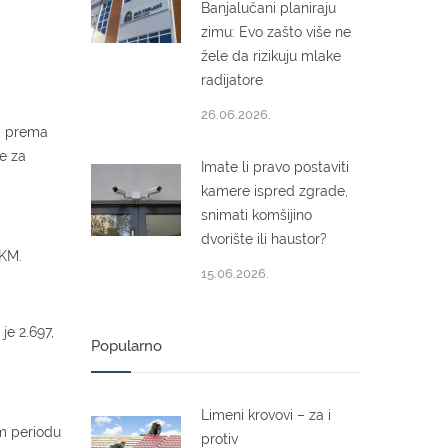
Banjalučani planiraju
zimu: Evo zašto više ne
žele da rizikuju mlake
radijatore
26.06.2026.
 a prema
je za
Imate li pravo postaviti
kamere ispred zgrade,
snimati komšijino
dvorište ili haustor?
 KM.
15.06.2026.
je 2.697,
Popularno
Limeni krovovi – za i
om periodu
protiv