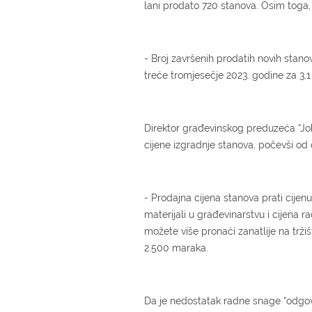
lani prodato 720 stanova. Osim toga, 
- Broj završenih prodatih novih stan
treće tromjesečje 2023. godine za 3,1 
Direktor građevinskog preduzeća “Joki
cijene izgradnje stanova, počevši od 
- Prodajna cijena stanova prati cijen
materijali u građevinarstvu i cijena
možete više pronaći zanatlije na trži
2.500 maraka.
Da je nedostatak radne snage “odgovor