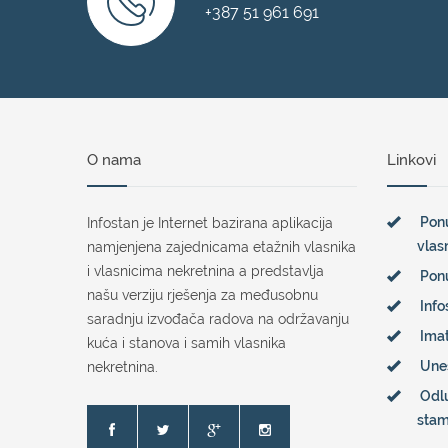
+387 51 961 691
O nama
Linkovi
Ponu
Infostan je Internet bazirana aplikacija
vlas
namjenjena zajednicama etažnih vlasnika
i vlasnicima nekretnina a predstavlja
Pon
našu verziju rješenja za međusobnu
Info
saradnju izvođača radova na održavanju
Imat
kuća i stanova i samih vlasnika
Une
nekretnina.
Odl
sta