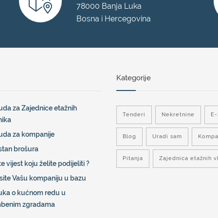
78000 Banja Luka
Bosna i Hercegovina
Kategorije
da za Zajednice etažnih
Tenderi
Nekretnine
E
nika
uda za kompanije
Blog
Uradi sam
Kompa
stan brošura
Pitanja
Zajednica etažnih v
e vijest koju želite podijeliti ?
site Vašu kompaniju u bazu
uka o kućnom redu u
mbenim zgradama