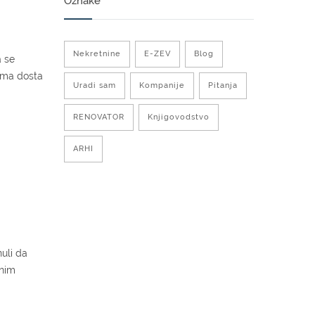
Oznake
Nekretnine
E-ZEV
Blog
a se
 ima dosta
Uradi sam
Kompanije
Pitanja
RENOVATOR
Knjigovodstvo
ARHI
nuli da
tnim