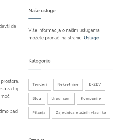
Naše usluge
odavši da
Više informacija o našim uslugama
možete pronaći na stranici
Usluge
.
Kategorije
 prostora.
Tenderi
Nekretnine
E-ZEV
ti za taj
u moć.
Blog
Uradi sam
Kompanije
ežimo pad
Pitanja
Zajednica etažnih vlasnika