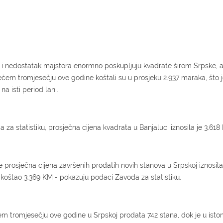
la i nedostatak majstora enormno poskupljuju kvadrate širom Srpske,
trećem tromjesečju ove godine koštali su u prosjeku 2.937 maraka, što 
a isti period lani.
 statistiku, prosječna cijena kvadrata u Banjaluci iznosila je 3.618
prosječna cijena završenih prodatih novih stanova u Srpskoj iznosila 
 koštao 3.369 KM - pokazuju podaci Zavoda za statistiku.
ećem tromjesečju ove godine u Srpskoj prodata 742 stana, dok je u ist