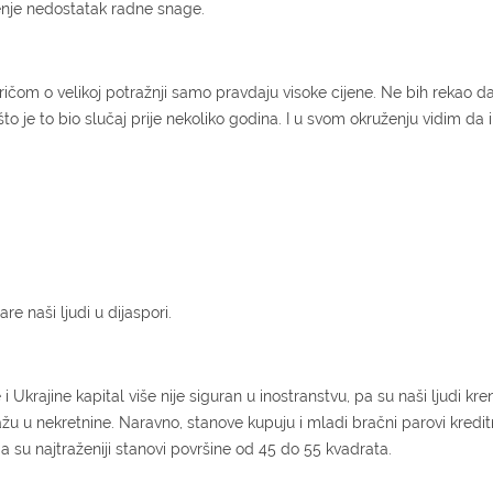
enje nedostatak radne snage.
pričom o velikoj potražnji samo pravdaju visoke cijene. Ne bih rekao d
to je to bio slučaj prije nekoliko godina. I u svom okruženju vidim da
re naši ljudi u dijaspori.
Ukrajine kapital više nije siguran u inostranstvu, pa su naši ljudi kre
ažu u nekretnine. Naravno, stanove kupuju i mladi bračni parovi kredi
a su najtraženiji stanovi površine od 45 do 55 kvadrata.