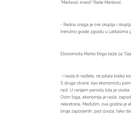
“Marković invest” Rade Marković.
- Radna snaga je sve skuplja i skuplja
trenutno grade zgradu u Laktašima g
Ekonomista Marko Đogo kaže za “Glas
- I kada ih nađete, ne pitate koliko 
S druge strane, kao ekonomistu poma
rast. U ranijem periodu bila je visoka 
Osim toga, ekonomija je rasla, zaposle
nekretnina. Međutim, ova godina je ek
broja zaposlenih, pad izvoza, tako d