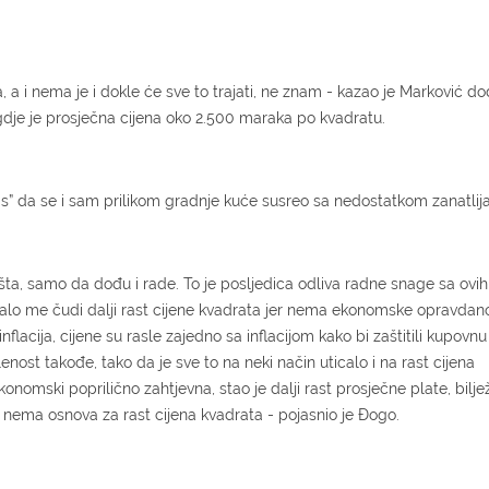
, a i nema je i dokle će sve to trajati, ne znam - kazao je Marković d
dje je prosječna cijena oko 2.500 maraka po kvadratu.
” da se i sam prilikom gradnje kuće susreo sa nedostatkom zanatlija
košta, samo da dođu i rade. To je posljedica odliva radne snage sa ovih
lo me čudi dalji rast cijene kvadrata jer nema ekonomske opravdanos
inflacija, cijene su rasle zajedno sa inflacijom kako bi zaštitili kupovn
nost takođe, tako da je sve to na neki način uticalo i na rast cijena
onomski poprilično zahtjevna, stao je dalji rast prosječne plate, bilj
a nema osnova za rast cijena kvadrata - pojasnio je Đogo.