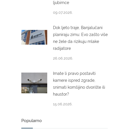
ljubimce
09.07.2026.
Dok ljeto traje, Banjalučani
planiraju zimu: Evo zašto više
ne žele da rizikuju mlake
radijatore
26.06.2026.
Imate li pravo postaviti
kamere ispred zgrade,
snimati komšijino dvorište ili
haustor?
15.06.2026.
Popularno