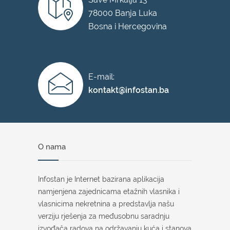
78000 Banja Luka
Bosna i Hercegovina
E-mail:
kontakt@infostan.ba
O nama
Infostan je Internet bazirana aplikacija
namjenjena zajednicama etažnih vlasnika i
vlasnicima nekretnina a predstavlja našu
verziju rješenja za međusobnu saradnju
izvođača radova na održavanju kuća i stanova