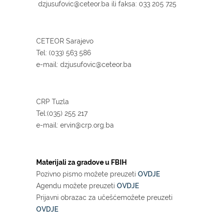
dzjusufovic@ceteor.ba
ili faksa: 033 205 725
CETEOR Sarajevo
Tel: (033) 563 586
e-mail:
dzjusufovic@ceteor.ba
CRP Tuzla
Tel:(035) 255 217
e-mail:
ervin@crp.org.ba
Materijali za gradove u FBIH
Pozivno pismo možete preuzeti
OVDJE
Agendu možete preuzeti
OVDJE
Prijavni obrazac za učešćemožete preuzeti
OVDJE