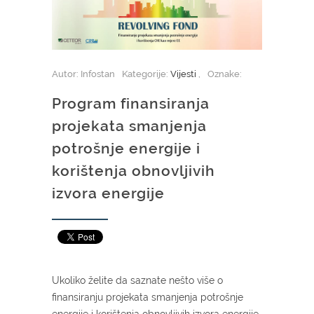
Autor: Infostan
Kategorije:
Vijesti
,
Oznake:
Program finansiranja
projekata smanjenja
potrošnje energije i
korištenja obnovljivih
izvora energije
Ukoliko želite da saznate nešto više o
finansiranju projekata smanjenja potrošnje
energije i korištenja obnovljivih izvora energije,