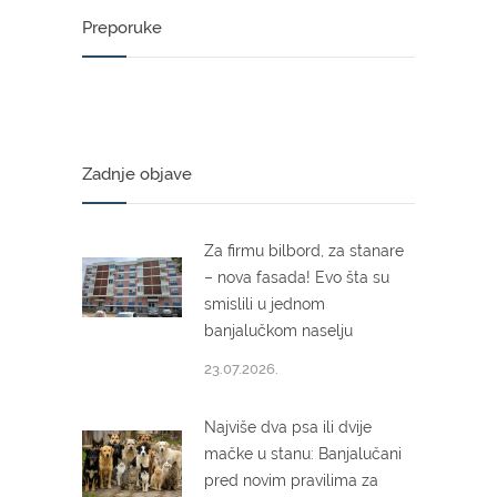
Preporuke
Zadnje objave
Za firmu bilbord, za stanare
– nova fasada! Evo šta su
smislili u jednom
banjalučkom naselju
23.07.2026.
Najviše dva psa ili dvije
mačke u stanu: Banjalučani
pred novim pravilima za