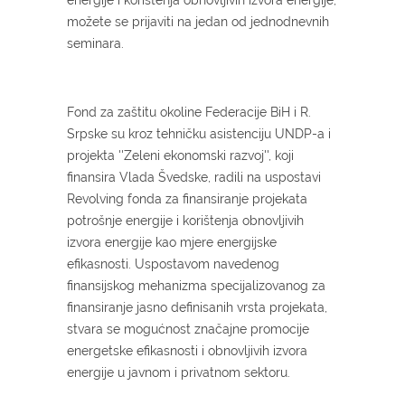
možete se prijaviti na jedan od jednodnevnih
seminara.
Fond za zaštitu okoline Federacije BiH i R.
Srpske su kroz tehničku asistenciju UNDP-a i
projekta ''Zeleni ekonomski razvoj'', koji
finansira Vlada Švedske, radili na uspostavi
Revolving fonda za finansiranje projekata
potrošnje energije i korištenja obnovljivih
izvora energije kao mjere energijske
efikasnosti. Uspostavom navedenog
finansijskog mehanizma specijalizovanog za
finansiranje jasno definisanih vrsta projekata,
stvara se mogućnost značajne promocije
energetske efikasnosti i obnovljivih izvora
energije u javnom i privatnom sektoru.