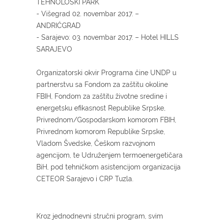
TEHNOLOŠKI PARK
- Višegrad 02. novembar 2017. –
ANDRIĆGRAD
- Sarajevo: 03. novembar 2017. – Hotel HILLS
SARAJEVO
Organizatorski okvir Programa čine UNDP u
partnerstvu sa Fondom za zaštitu okoline
FBIH, Fondom za zaštitu životne sredine i
energetsku efikasnost Republike Srpske,
Privrednom/Gospodarskom komorom FBIH,
Privrednom komorom Republike Srpske,
Vladom Švedske, Češkom razvojnom
agencijom, te Udruženjem termoenergetičara
BiH, pod tehničkom asistencijom organizacija
CETEOR Sarajevo i CRP Tuzla.
Kroz jednodnevni stručni program, svim