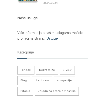
31.10.2024.
Naše usluge
Više informacija o našim uslugama možete
pronaći na stranici
Usluge
Kategorije
Tenderi
Nekretnine
E-ZEV
Blog
Uradi sam
Kompanije
Pitanja
Zajednica etažnih vlasnika