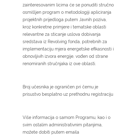
zainteresovanim licima će se ponuditi stručno
osmišljen program o metodologiji apliciranja
projektnih prijedloga putem Javnih poziva,
kroz konkretne primjere i tematske oblasti
relevantne za sticanje uslova dobivanja
sredstava iz Revolving fonda, potrebnih za
implementaciju mjera energetske efikasnosti i
obnovljivih izvora energije, vođen od strane
renomiranih stručnjaka iz ove oblasti.
Broj učesnika je ograničen pri čemu je
prisustvo besplatno uz prethodnu registraciju
Više informacija o samom Programu, kao i o
svim ostalim administrativnim pitanjima,
možete dobiti putem emaila