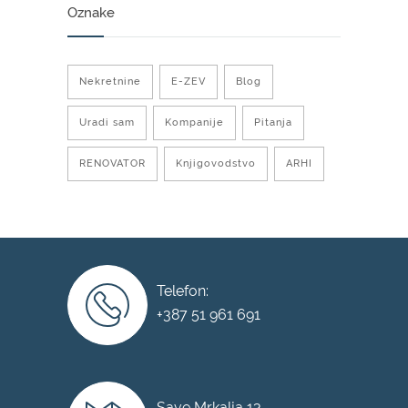
Oznake
Nekretnine
E-ZEV
Blog
Uradi sam
Kompanije
Pitanja
RENOVATOR
Knjigovodstvo
ARHI
Telefon:
+387 51 961 691
Save Mrkalja 13