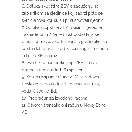
6. Odluka skupštine ZEV o zaduženju sa
zapisnikom sa sjedinice koji sadrži potpise
svih članova koji su su prisustvovali sjednici
7. Odluka skupštine ZEV o visini mjesečne
naknade po m2 (vrijednost boda) koja se
plaća za troškove održavanja zgrade ukoliko
je ista definisana iznad zakonskog minimuma
od 0,20 KM po m2
8. Izvod iz banke preko koje ZEV obavlja
promet za poslednjih 6 mjeseci
9. Kopije režijskih računa ZEV za redovne
troškove za poslednja tri mjeseca (struja,
voda, čišćenje, itd)
10. Predračun za izvođenje radova
11. Otvoren transakcioni račun u Novoj Banci
AD