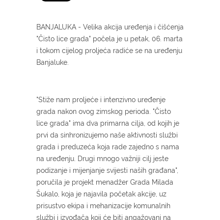
BANJALUKA - Velika akcija uređenja i čišćenja
"Čisto lice grada" počela je u petak, 06. marta
i tokom cijelog proljeća radiće se na uređenju
Banjaluke.
"Stiže nam proljeće i intenzivno uređenje
grada nakon ovog zimskog perioda. "Čisto
lice grada" ima dva primarna cilja, od kojih je
prvi da sinhronizujemo naše aktivnosti službi
grada i preduzeća koja rade zajedno s nama
na uređenju. Drugi mnogo važniji cilj jeste
podizanje i mijenjanje svijesti naših građana",
poručila je projekt menadžer Grada Milada
Šukalo, koja je najavila početak akcije, uz
prisustvo ekipa i mehanizacije komunalnih
službi i izvođača koji će biti angažovani na