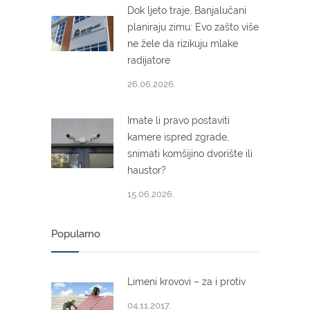
Dok ljeto traje, Banjalučani
planiraju zimu: Evo zašto više
ne žele da rizikuju mlake
radijatore
26.06.2026.
Imate li pravo postaviti
kamere ispred zgrade,
snimati komšijino dvorište ili
haustor?
15.06.2026.
Popularno
Limeni krovovi – za i protiv
04.11.2017.