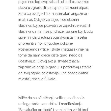
pojedince koji svoj kabasti otpad ostave kod
ulaza u zgrade ili kontejnera za kućni otpad.
Zato će ove godine maksimalan angažman
imati naš Odsjek za zajednice etažnih
vlasnika, koji će pozvati sve zajednice etažnih
vlasnika da nam se pridruže i za one koji budu
spremni da uređuju svoja dvorišta i naselja
pripremili smo i prigodne poklone.
Pozvaćemo i vrtiće i škole i naglasak nije na
tome da nam djeca čiste grad, nego da,
učestvujući u ovoj akciji, shvate značaj
zajedničke brige o gradu i upozoravaju starije
da svoj otpad ne ostavljaju na neadekvatna
mjesta", rekla je Šukalo.
Ističe da su očekivanja velika, posebno iz
razloga kada nam dolazi i manifestacija
"Banjalučko proljeće" i samim tim veliki broj