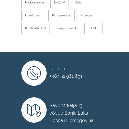
Nekretnine
E-ZEV
Blog
Uradi sam
Kompanije
Pitanja
RENOVATOR
Knjigovodstvo
ARHI
Telefon:
+387 51 961 691
Save Mrkalja 13
78000 Banja Luka
Bosna i Hercegovina