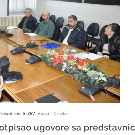
Nekretnine
,
E-ZEV
,
Vijesti
,
Oznake:
otpisao ugovore sa predstavni