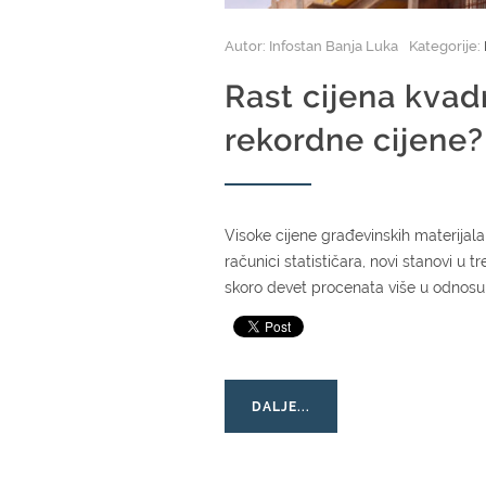
Autor: Infostan Banja Luka
Kategorije:
Rast cijena kvadr
rekordne cijene?
Visoke cijene građevinskih materija
računici statističara, novi stanovi u 
skoro devet procenata više u odnosu n
DALJE...