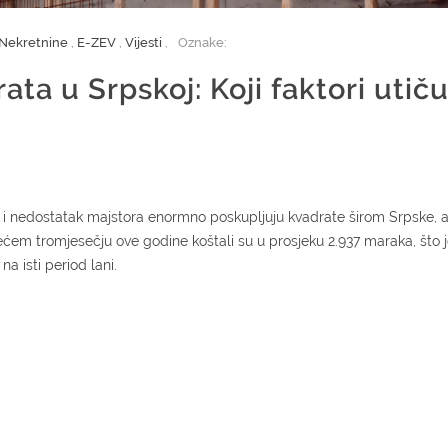
Nekretnine
,
E-ZEV
,
Vijesti
,
Oznake:
ata u Srpskoj: Koji faktori utič
la i nedostatak majstora enormno poskupljuju kvadrate širom Srpske,
trećem tromjesečju ove godine koštali su u prosjeku 2.937 maraka, što 
a isti period lani.