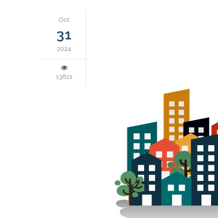
Oct
31
2024
13821