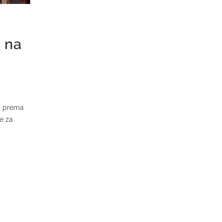
u na
 a prema
je za