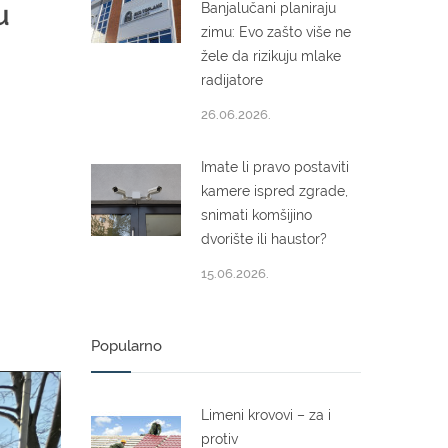
u
Banjalučani planiraju
zimu: Evo zašto više ne
žele da rizikuju mlake
radijatore
26.06.2026.
Imate li pravo postaviti
kamere ispred zgrade,
snimati komšijino
dvorište ili haustor?
15.06.2026.
Popularno
Limeni krovovi – za i
protiv