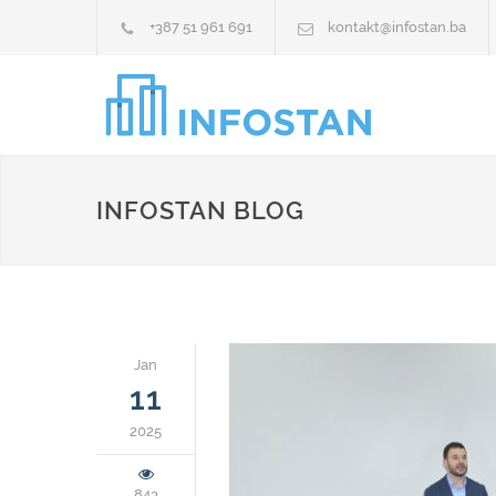
+387 51 961 691
kontakt@infostan.ba
INFOSTAN BLOG
Jan
11
2025
843