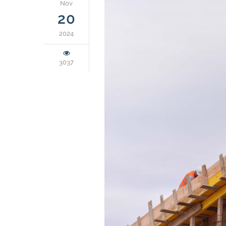
Nov
20
2024
3037