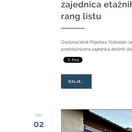
zajednica etažni
rang listu
Gradonačelnik Prijedora Slobodan Ja
predstavnicima zajednica etažnih vla
DALJE...
Dec
02