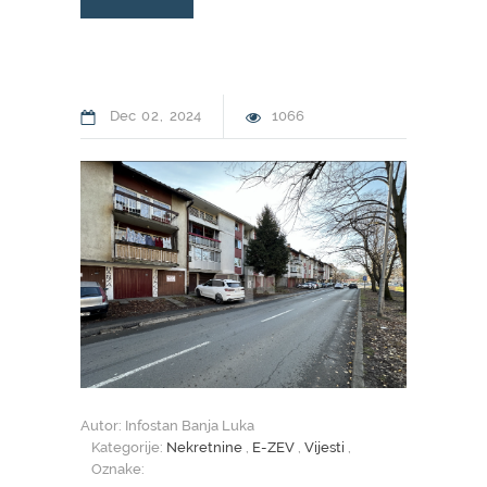
Dec
02
2024
1066
Autor: Infostan Banja Luka
Kategorije:
Nekretnine
,
E-ZEV
,
Vijesti
,
Oznake: