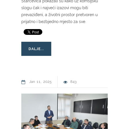
Starčevica pokazali su kako uz komšijsku
slogu čak i najveći izazovi mogu biti
prevaziđeni, a životni prostor pretvoren u
prijatno i bezbjedno mjesto za sve.
DALJE...
Jan
11
2025
843