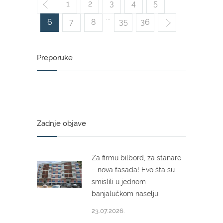
1
2
3
4
5
...
6
7
8
35
36
Preporuke
Zadnje objave
Za firmu bilbord, za stanare
– nova fasada! Evo šta su
smislili u jednom
banjalučkom naselju
23.07.2026.