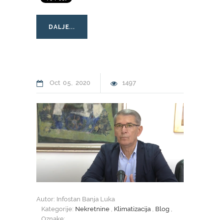
DALJE...
Oct
05
2020
1497
Autor: Infostan Banja Luka
Kategorije:
Nekretnine
,
Klimatizacija
,
Blog
,
Oznake: