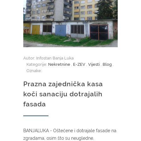
Autor: Infostan Banja Luka
Kategorije:
Nekretnine
,
E-ZEV
,
Vijesti
,
Blog
,
Oznake:
Prazna zajednička kasa
koči sanaciju dotrajalih
fasada
BANJALUKA - Oštećene i dotrajale fasade na
zgradama, osim što su neugledne,