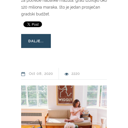
za potrebe nabavke mazuta, grad izdvojio oko
120 miliona maraka, što je jedan prosječan
gradski budžet.
DALJE...
Oct
08
2020
2220