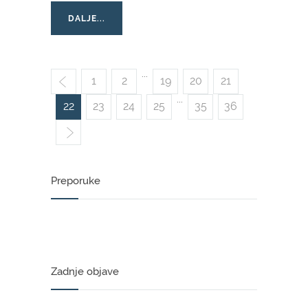
DALJE...
...
1
2
19
20
21
...
22
23
24
25
35
36
Preporuke
Zadnje objave