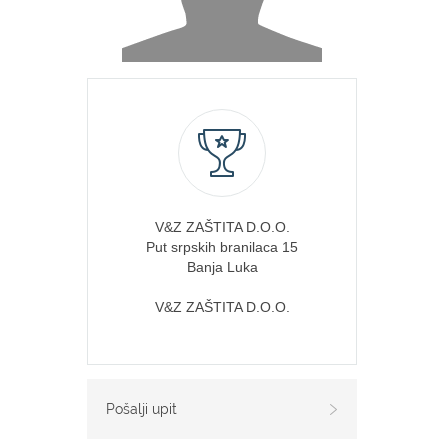
V&Z ZAŠTITA D.O.O.
Put srpskih branilaca 15
Banja Luka
V&Z ZAŠTITA D.O.O.
Pošalji upit