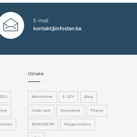
E-mail:
kontakt@infostan.ba
Oznake
-ZEV
Nekretnine
E-ZEV
Blog
nije
Uradi sam
Kompanije
Pitanja
lasnika
RENOVATOR
Knjigovodstvo