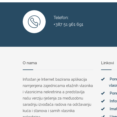
Telefon:
+387 51 961 691
O nama
Linkovi
Ponu
Infostan je Internet bazirana aplikacija
vlas
namjenjena zajednicama etažnih vlasnika
i vlasnicima nekretnina a predstavlja
Pon
našu verziju rješenja za međusobnu
Info
saradnju izvođača radova na održavanju
Imat
kuća i stanova i samih vlasnika
Une