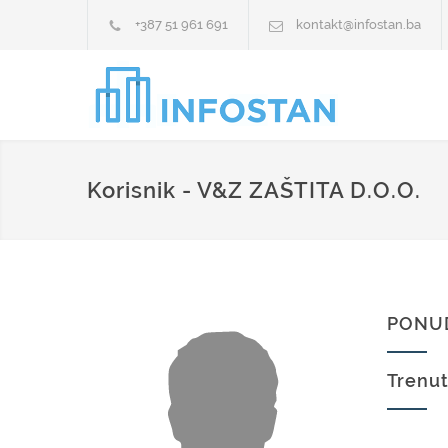
+387 51 961 691
kontakt@infostan.ba
Korisnik - V&Z ZAŠTITA D.O.O.
PONU
Trenut