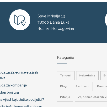
Save Mrkalja 13
78000 Banja Luka
Bosna i Hercegovina
Kategorije
da za Zajednice etažnih
Tenderi
Nekretnine
E
nika
uda za kompanije
Blog
Uradi sam
Kompa
stan brošura
Pitanja
Zajednica etažnih v
e vijest koju želite podijeliti ?
site Vašu kompaniju u bazu