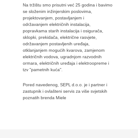
Na tržištu smo prisutni već 25 godina i bavimo
se složenim inžinjerskim poslovima,
projektovanjem, postavljanjem i
održavanjem električnih instalacija,
popravkama starih instalacija i osigurača,
sklopki, prekidača, električne rasvjete,
održavanjem postavljenih uređaja,
otklanjanjem mogućih kvarova, zamjenom
električnih vodova, ugradnjom razvodnih
ormara, električnih uređaja i elektroopreme i
tzv "pametnih kuća".
Pored navedenog, SEPL d.o.o. je i partner i
zastupnik i ovlašteni servis za više svjetskih
poznatih brenda Miele