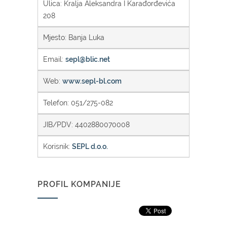
Ulica: Kralja Aleksandra I Karađorđevića
208
Mjesto: Banja Luka
Email:
sepl@blic.net
Web:
www.sepl-bl.com
Telefon: 051/275-082
JIB/PDV: 4402880070008
Korisnik:
SEPL d.o.o.
PROFIL KOMPANIJE