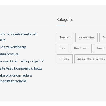
Kategorije
da za Zajednice etažnih
Tenderi
Nekretnine
E
nika
uda za kompanije
Blog
Uradi sam
Kompa
stan brošura
Pitanja
Zajednica etažnih v
e vijest koju želite podijeliti ?
site Vašu kompaniju u bazu
uka o kućnom redu u
mbenim zgradama