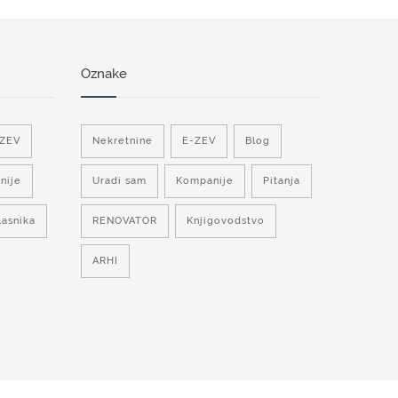
Oznake
-ZEV
Nekretnine
E-ZEV
Blog
nije
Uradi sam
Kompanije
Pitanja
lasnika
RENOVATOR
Knjigovodstvo
ARHI