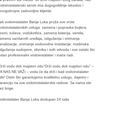
odoinstalaterski servis ima dugogodišnje iskustvo i
nogobrojne zadovoljne klijente.
aš vodoinstalater Banja Luka pruža sve vrste
odoinstalaterskih usluga: zamena i popravka bojlera,
esmi, tuševa, vodokotlića, zamena baterija, ventila,
amena sanitarnih uređaja, odgušenja i snimanja
analizacije, snimanje vodovodne instalacije, mašinska
dgušenja sudopere, slivnika i svih odvoda i sve ostalo što
edan profesionalni vodoinstalater i inače radi.
Drži vodu dok majstori odu”Drži vodu dok majstori odu” –
A NAS NE VAŽI – voda će da drži i kad vodoinstalater
de! Osim što garantujemo kvalitetnu uslugu, dajemo i
aranciju na sve vodoinstalaterske radove. Sa nama ste
ez brige.
odinstalater Banja Luka dostupan 24 sata