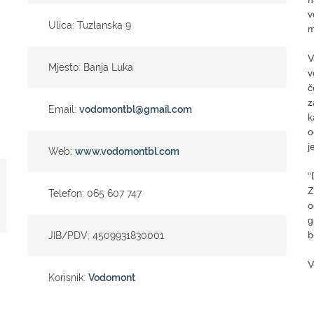
v
Ulica: Tuzlanska 9
m
V
Mjesto: Banja Luka
v
č
z
Email:
vodomontbl@gmail.com
k
o
j
Web:
www.vodomontbl.com
“
Z
Telefon: 065 607 747
o
g
b
JIB/PDV: 4509931830001
V
Korisnik:
Vodomont