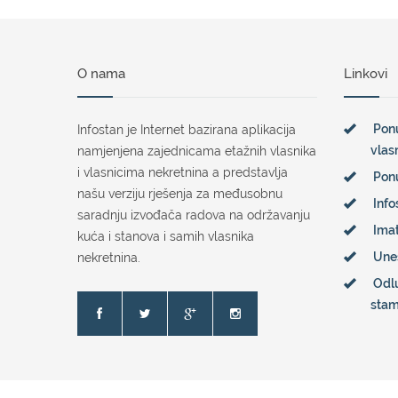
O nama
Linkovi
Ponu
Infostan je Internet bazirana aplikacija
vlas
namjenjena zajednicama etažnih vlasnika
i vlasnicima nekretnina a predstavlja
Pon
našu verziju rješenja za međusobnu
Info
saradnju izvođača radova na održavanju
Imat
kuća i stanova i samih vlasnika
Une
nekretnina.
Odl
sta