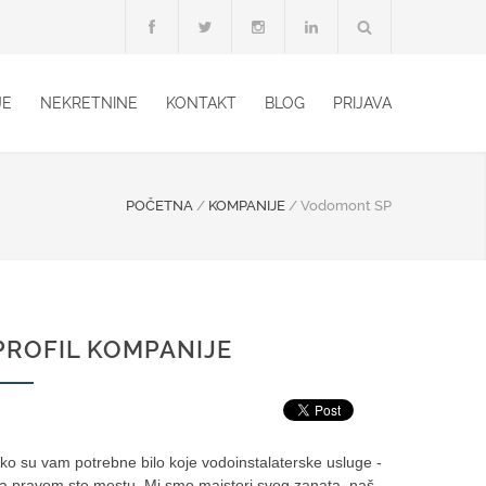
JE
NEKRETNINE
KONTAKT
BLOG
PRIJAVA
POČETNA
/
KOMPANIJE
/
Vodomont SP
PROFIL KOMPANIJE
ko su vam potrebne bilo koje vodoinstalaterske usluge -
a pravom ste mestu. Mi smo majstori svog zanata, naš