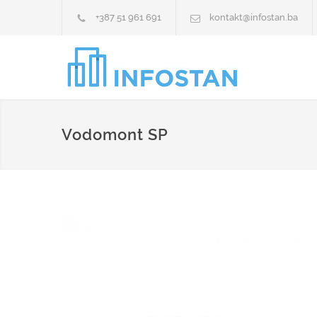
+387 51 961 691
kontakt@infostan.ba
Vodomont SP