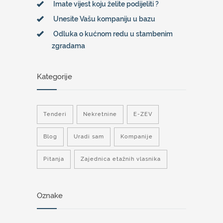
Imate vijest koju želite podijeliti ?
Unesite Vašu kompaniju u bazu
Odluka o kućnom redu u stambenim
zgradama
Kategorije
Tenderi
Nekretnine
E-ZEV
Blog
Uradi sam
Kompanije
Pitanja
Zajednica etažnih vlasnika
Oznake